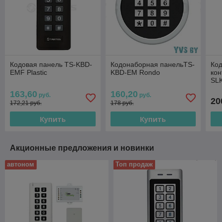
Кодовая панель TS-KBD-
Кодонаборная панельTS-
Ко
EMF Plastic
KBD-EM Rondo
кон
SL
163,60
160,20
руб.
руб.
20
172,21 руб.
178 руб.
Купить
Купить
Акционные предложения и новинки
автоном
Топ продаж