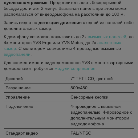
дуплексном режиме
. Продолжительность беспрерывной
беседы достигает 2 минут. Вызывная панель при этом может
располагаться от видеодомофона на расстоянии до 100 м.
Запись видео по
детекции движения
с одной из панелей либо
дополнительных камер.
К домофону возможно подключить до 2х
вызывных панелей
, до
4х мониторов YVS Ergo или YVS Motus, до 2х
аналоговых
камер
. С монитором совместимы 4-проводные вызывные
видеопанели
.
Для совместимости видеодомофонов YVS с многоквартирными
домофонами требуются
модули сопряжения
.
Дисплей
7" TFT LCD, цветной
Разрешение
800х480
Управление
Сенсорные кнопки
Подключение
4-проводное с вызывной
видеопанелью, 4-проводное с
дополнительным монитором
видеодомофона
Стандарт видео
PAL/NTSC