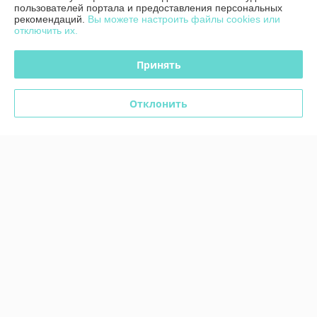
пользователей портала и предоставления персональных
рекомендаций.
Вы можете настроить файлы cookies или
отключить их.
Принять
Видеодомофон Arsenal
Tantos Rocky HD
Сириус FHD
В наличии
В наличии
Отклонить
569,97
руб.
469,80
522 руб.
руб.
633,30 руб.
Купить
Купить
Новинка
-10%