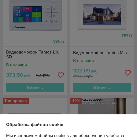
Видеодомофон Tantos Lilu
Видеодомофон Tantos Mia
SD
В наличии
В наличии
322,09
руб.
373,50
415 руб.
руб.
357,88 руб.
Купить
Купить
Топ продаж
-10%
Обработка файлов cookie
Мы используем файлы cookies для обеспечения удобства