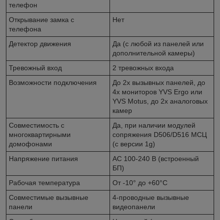
телефон
Открывание замка с
Нет
телефона
Детектор движения
Да (с любой из панелей или
дополнительной камеры)
Тревожный вход
2 тревожных входа
Возможности подключения
До 2х вызывных панелей, до
4х мониторов YVS Ergo или
YVS Motus, до 2х аналоговых
камер
Совместимость с
Да, при наличии модулей
многоквартирными
сопряжения D506/D516 МСЦ
домофонами
(с версии 1g)
Напряжение питания
АС 100-240 В (встроенный
БП)
Рабочая температура
От -10° до +60°С
Совместимые вызывные
4-проводные вызывные
панели
видеопанели