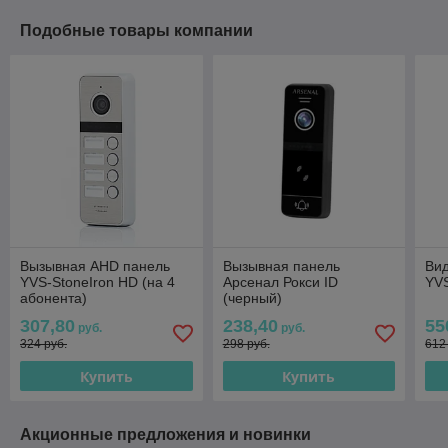
Подобные товары компании
Вызывная AHD панель
Вызывная панель
Ви
YVS-StoneIron HD (на 4
Арсенал Рокси ID
YVS
абонента)
(черный)
307,80
238,40
55
руб.
руб.
324 руб.
298 руб.
612
Купить
Купить
Акционные предложения и новинки