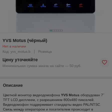
YVS Motus (чёрный)
Нет в наличии
Код: yvs_motus.b
Розница
Цену уточняйте
Минимальная сумма заказа на сайте — 50 руб.
Описание
Цветной монитор видеодомофона
YVS Motus
оборудован 7˝
TFT LCD дисплеем, с разрешением 800х480 пикселей.
Видеодомофон поддерживает стандарты видео PAL/NTSC.
Связь между оператором и посетителем происходит в