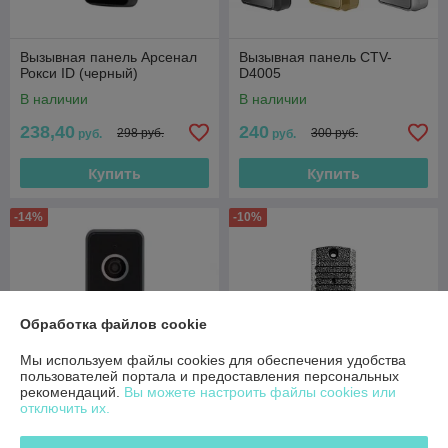
Вызывная панель Арсенал
Вызывная панель CTV-
Рокси ID (черный)
D4005
В наличии
В наличии
238,40
240
298 руб.
300 руб.
руб.
руб.
Купить
Купить
-14%
-10%
Обработка файлов cookie
Мы используем файлы cookies для обеспечения удобства
пользователей портала и предоставления персональных
рекомендаций.
Вы можете настроить файлы cookies или
отключить их.
Вызывная панель Optimus