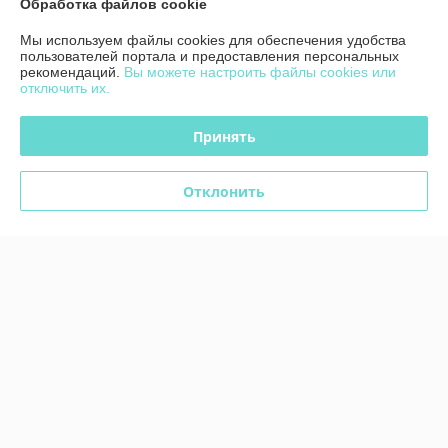
Обработка файлов cookie
Мы используем файлы cookies для обеспечения удобства
пользователей портала и предоставления персональных
рекомендаций.
Вы можете настроить файлы cookies или
отключить их.
Видеодомофон CTV-
Видеодомофон CTV-
Принять
M4703AHD (белый)
M4703AHD (чёрный)
В наличии
В наличии
Отклонить
548,10
548,10
630 руб.
630 руб.
руб.
руб.
Купить
Купить
Показать ещё
О нас
Рейтинг не сформирован
Менее 5 отзывов за последний год