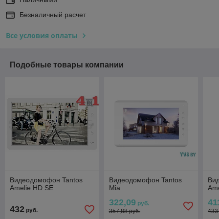
Безналичный расчет
Все условия оплаты
Подобные товары компании
Видеодомофон Tantos
Видеодомофон Tantos
Ви
Amelie HD SE
Mia
Ame
322,09
41
руб.
432
руб.
357,88 руб.
433