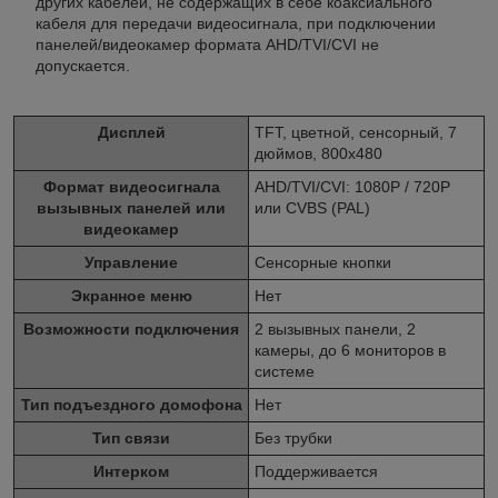
других кабелей, не содержащих в себе коаксиального
кабеля для передачи видеосигнала, при подключении
панелей/видеокамер формата AHD/TVI/CVI не
допускается.
Дисплей
TFT, цветной, сенсорный, 7
дюймов, 800x480
Формат видеосигнала
AHD/TVI/CVI: 1080P / 720P
вызывных панелей или
или CVBS (PAL)
видеокамер
Управление
Сенсорные кнопки
Экранное меню
Нет
Возможности подключения
2 вызывных панели, 2
камеры, до 6 мониторов в
системе
Тип подъездного домофона
Нет
Тип связи
Без трубки
Интерком
Поддерживается