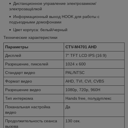
Дистанционное управление электрозамком/
электрозащёлкой
Информационный выход HOOK для работы с
подъездными домофонами
Цвет корпуса: белый/черный
Технические характеристики
Параметры
CTV-M4701 AHD
Дисплей
7" TFT LCD IPS (16:9)
Разрешение, пикселей
1024 x 600
Стандарт видео
PAL/NTSC
Формат видео
AHD, TVI, CVI, CVBS
Разрешение видео
1080p, 720р, 960H
Тип интеркома
Hands free, полудуплекс
Поканальная настройка
Да
видео
Продолжительность сеанса
130 сек.
вызова