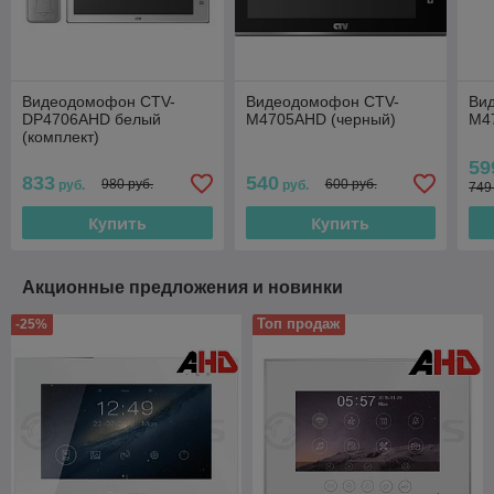
Видеодомофон CTV-
Видеодомофон CTV-
Ви
DP4706AHD белый
M4705AHD (черный)
M4
(комплект)
59
833
540
980 руб.
600 руб.
руб.
руб.
749
Купить
Купить
Акционные предложения и новинки
Топ продаж
-25%