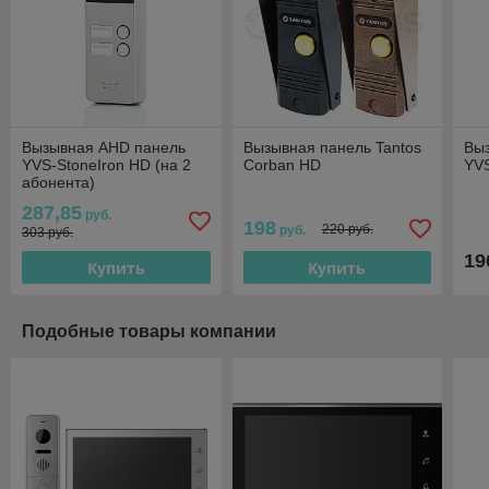
Вызывная AHD панель
Вызывная панель Tantos
Вы
YVS-StoneIron HD (на 2
Corban HD
YVS
абонента)
287,85
руб.
198
220 руб.
руб.
303 руб.
19
Купить
Купить
Подобные товары компании