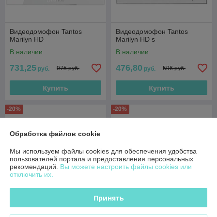
Видеодомофон Tantos
Видеодомофон Tantos
Marilyn HD
Marilyn HD s
В наличии
В наличии
731,25
476,80
975 руб.
596 руб.
руб.
руб.
Купить
Купить
-20%
-20%
Обработка файлов cookie
Мы используем файлы cookies для обеспечения удобства
пользователей портала и предоставления персональных
рекомендаций.
Вы можете настроить файлы cookies или
отключить их.
Принять
Видеодомофон CTV-
Видеодомофон CTV-