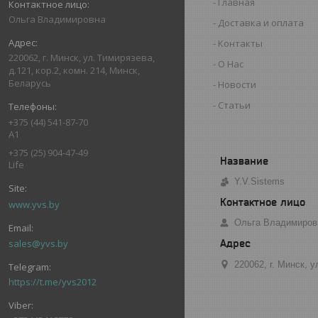
Главная
Ольга Владимировна
Доставка и оплата
Контакты
220062, г. Минск, ул. Тимирязева,
О Нас
д.121, кор.2, комн. 214, Минск,
Беларусь
Новости
Статьи
+375 (44) 541-87-70
А1
+375 (25) 904-47-49
Life
Y.V.Sistems
www.yvs.by
Ольга Владимиров
sales@yvs.by
220062, г. Минск, 
https://t.me/yvs2012