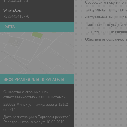
+375445418770
Совершайте покупки onl
- актуальные тренды в 
+375445418770
- актуальные акции и р
- комплексные услуги м
КАРТА
- аттестованные специа
Обеспечьте сохранность
ИНФОРМАЦИЯ ДЛЯ ПОКУПАТЕЛЯ
Общество с ограниченной
ответственностью «УайВиСистемс»
220062 Минск ул.Тимирязева д.121к2
оф 214
Дата регистрации в Торговом реестре/
Реестре бытовых услуг: 10.02.2016