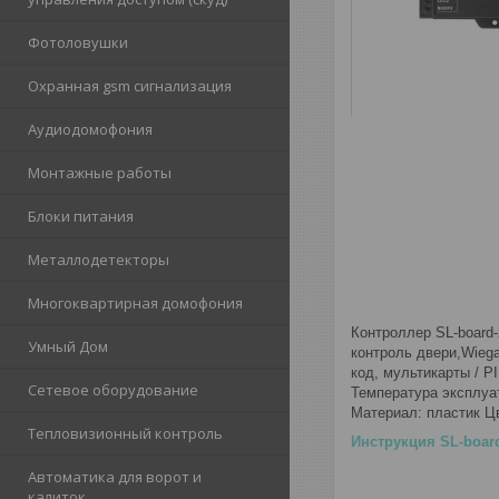
Фотоловушки
Охранная gsm сигнализация
Аудиодомофония
Монтажные работы
Блоки питания
Металлодетекторы
Многоквартирная домофония
Контроллер SL-board-
Умный Дом
контроль двери,Wiega
код, мультикарты / P
Сетевое оборудование
Температура эксплуат
Материал: пластик Ц
Тепловизионный контроль
Инструкция SL-board
Автоматика для ворот и
калиток