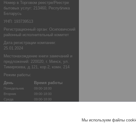
Номер в Торговом реестре/Реестре
бытовых услуг: 213460, Республика
Беларусь
УНП: 193739513
Регистрационный орган: Осиповичский
районный исполнительный комитет
Дата регистрации компании:
25.01.2024
Местонахождение книги замечаний и
предложений: 220020, г. Минск, ул.
Тимирязева, д.121, кор.2, комн. 214
Режим работы:
День
Время работы
Понедельник
09:00-18:00
Вторник
09:00-18:00
Среда
09:00-18:00
Четверг
09:00-18:00
Пятница
09:00-18:00
Суббота
10:00-15:00
Мы используем файлы cookie
Воскресенье
10:00-15:00