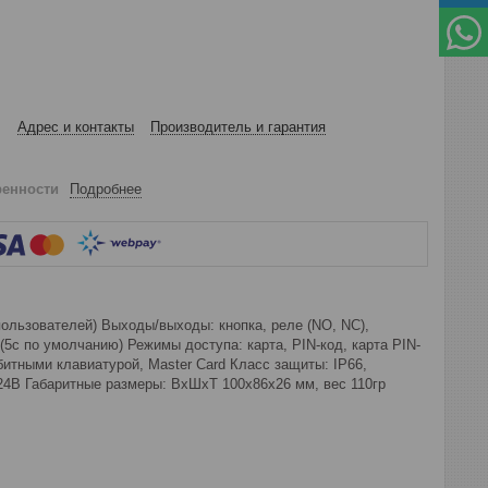
Адрес и контакты
Производитель и гарантия
ренности
Подробнее
пользователей) Выходы/выходы: кнопка, реле (NO, NC),
(5с по умолчанию) Режимы доступа: карта, PIN-код, карта PIN-
битными клавиатурой, Master Card Класс защиты: IP66,
-24В Габаритные размеры: ВхШхТ 100х86х26 мм, вес 110гр