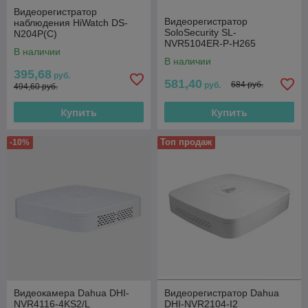
Видеорегистратop
Видеорегистратор
наблюдения HiWatch DS-
SoloSecurity SL-
N204P(C)
NVR5104ER-P-H265
В наличии
В наличии
395,68
руб.
581,40
684 руб.
руб.
494,60 руб.
Купить
Купить
Топ продаж
-10%
Видеокамера Dahua DHI-
Видеорегистратор Dahua
NVR4116-4KS2/L
DHI-NVR2104-I2