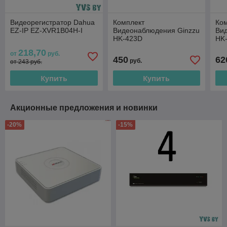
Видеорегистратор Dahua
Комплект
Ко
EZ-IP EZ-XVR1B04H-I
Видеонаблюдения Ginzzu
Ви
HK-423D
HK
218,70
от
руб.
450
62
руб.
от 243 руб.
Купить
Купить
Акционные предложения и новинки
-20%
-15%