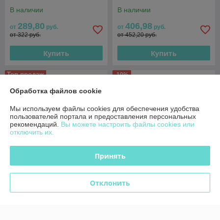
В наличии
В наличии
289,80
406,98
от
руб.
от
руб.
от 322 руб.
от 452,20 руб.
Купить
Купить
Топ продаж
-10%
Обработка файлов cookie
Мы используем файлы cookies для обеспечения удобства
пользователей портала и предоставления персональных
рекомендаций.
Вы можете настроить файлы cookies или
отключить их.
Принять
Отклонить
Видеорегистратop
Видеорегистратор
наблюдения Dahua DHI-
SoloSecurity SL-
NVR2108-I2
NVR4008HR-H265
В наличии
В наличии