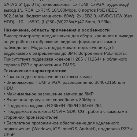
SATA 3.5" (до 8Tb), видеовыходы: 1xHDMI, 1xVGA, аудиовход/
выход 1/1 RCA, 1xRJ45 10/100Mbps, 8 портов PoE (IEEE
802.3af/at, бюджет мощности 80W), 2xUSB2.0, 48VDC/10W (без
HDD), -10...+55°C, (L)260x(W)225х(H)47.6mm, 0.93kg
Назначение, область применения и особенности
Видеорегистратор предназначен для сбора, хранения и вывода
на устройство отображения видеоинформации с камер
наблюдения. Модель поддерживает подключение до 8
видеокамер с разрешением до 8MP. Встроенные PoE-порты.
Присутствует поддержка кодеков H.265+/ H.264+ и облачного
сервиса P2P c приложением DMSS.
Технические характеристики
• 4 канала для подключения сетевых камер
• Видеовыходы HDMI и VGA, разрешение до 3840х2160 для
HDMI
• Максимальное разрешение записи до 8MP
• Входящая пропускная способность 80Mbps
• Поддержка кодеков H.265+/H.265/H.264+/H.264
• Поддeржка протокола ONVIF, SDK, CGI, работа с камерами
сторонних производителей
• Бесплатное программное обеспечение для удаленного
подключения (Windows, iOS, macOS, Android), поддержка P2P и
UPnP