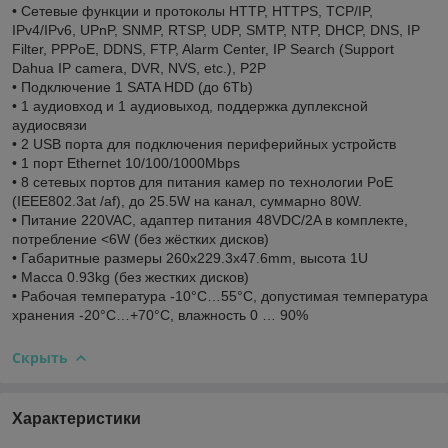
• Сетевые функции и протоколы HTTP, HTTPS, TCP/IP,
IPv4/IPv6, UPnP, SNMP, RTSP, UDP, SMTP, NTP, DHCP, DNS, IP
Filter, PPPoE, DDNS, FTP, Alarm Center, IP Search (Support
Dahua IP camera, DVR, NVS, etc.), P2P
• Подключение 1 SATA HDD (до 6Tb)
• 1 аудиовход и 1 аудиовыход, поддержка дуплексной
аудиосвязи
• 2 USB порта для подключения периферийных устройств
• 1 порт Ethernet 10/100/1000Mbps
• 8 сетевых портов для питания камер по технологии PoE
(IEEE802.3at /af), до 25.5W на канал, суммарно 80W.
• Питание 220VAC, адаптер питания 48VDC/2A в комплекте,
потребление <6W (без жёстких дисков)
• Габаритные размеры 260х229.3х47.6mm, высота 1U
• Масса 0.93kg (без жестких дисков)
• Рабочая температура -10°C…55°C, допустимая температура
хранения -20°C…+70°C, влажность 0 … 90%
Скрыть
Характеристики