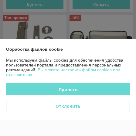
Купить
Купить
Топ продаж
-10%
Обработка файлов cookie
Мы используем файлы cookies для обеспечения удобства
пользователей портала и предоставления персональных
рекомендаций.
Вы можете настроить файлы cookies или
отключить их.
Электромеханический замок
Электромеханический замок
Принять
Tantos TS-EL2370SS
Полис Б(20)19
В наличии
В наличии
Отклонить
119,89
руб.
224,10
249 руб.
руб.
133,21 руб.
Купить
Купить