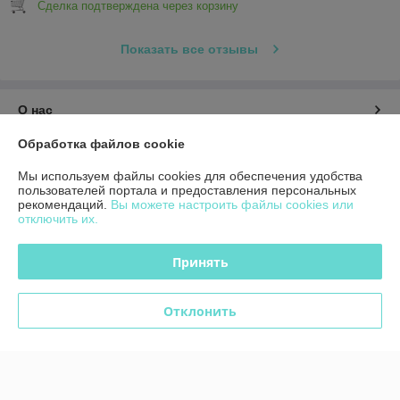
Сделка подтверждена через корзину
Показать все отзывы
О нас
Обработка файлов cookie
Контакты
Мы используем файлы cookies для обеспечения удобства
пользователей портала и предоставления персональных
Доставка и оплата
рекомендаций.
Вы можете настроить файлы cookies или
отключить их.
График работы
Принять
Полная версия сайта
Отклонить
Политика обработки cookies
Сайт создан на платформе Deal.by